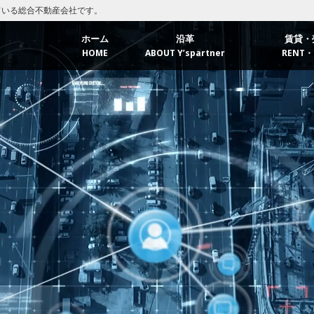
ている総合不動産会社です。
ホーム
沿革
賃貸・
HOME
ABOUT Y’spartner
RENT・
福岡エ
北九州