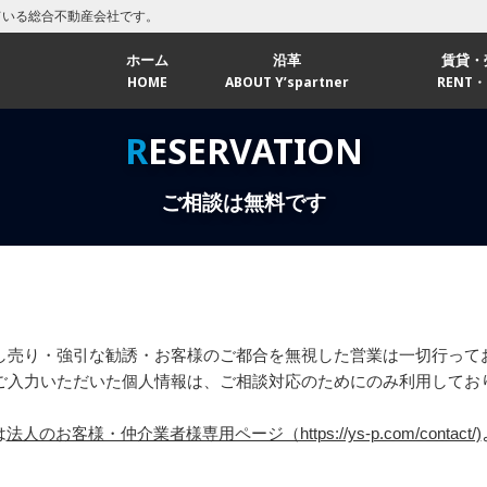
ている総合不動産会社です。
ホーム
沿革
賃貸・
HOME
ABOUT Y’spartner
RENT・
福岡エ
RESERVATION
北九州
ご相談は無料です
し売り・強引な勧誘・お客様のご都合を無視した営業は一切行って
ご入力いただいた個人情報は、ご相談対応のためにのみ利用してお
は
法人のお客様・仲介業者様専用ページ（https://ys-p.com/contact/)