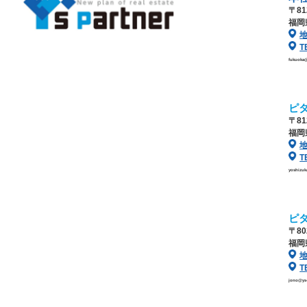
〒81
福岡
T
fukuoka
ピ
〒81
福岡
T
yoshizu
ピ
〒80
福岡
T
jono@ys