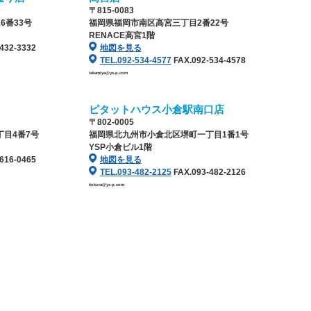
〒815-0083
6番33号
福岡県福岡市南区高宮三丁目2番22号
RENACE高宮1階
432-3332
地図を見る
TEL.092-534-4577
FAX.092-534-4578
takamiya@ys-p.com
ピタットハウス小倉駅南口店
〒802-0005
目4番7号
福岡県北九州市小倉北区堺町一丁目1番1号
YSP小倉ビル1階
616-0465
地図を見る
TEL.093-482-2125
FAX.093-482-2126
kokura@ys-p.com