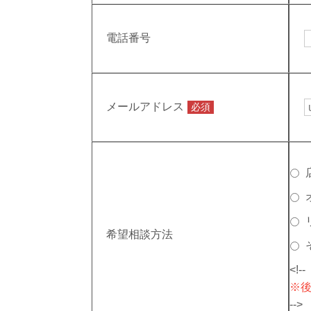
電話番号
メールアドレス
必須
希望相談方法
<!--
※後
-->