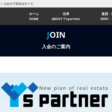
ている総合不動産会社です。
ホーム
沿革
賃貸・
HOME
ABOUT Y’spartner
RENT・
福岡エ
JOIN
北九州
入会のご案内