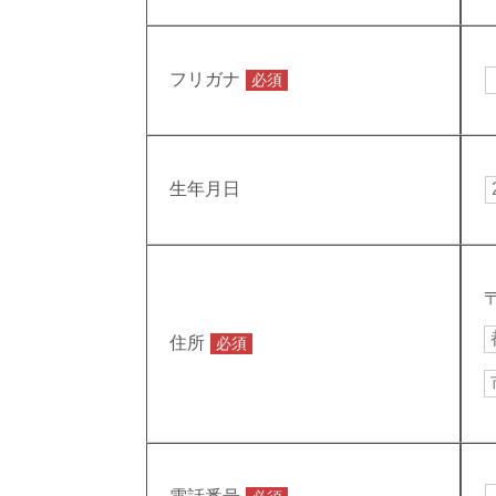
フリガナ
必須
生年月日
住所
必須