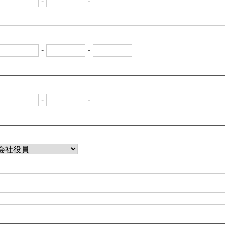
-
-
-
-
-
-