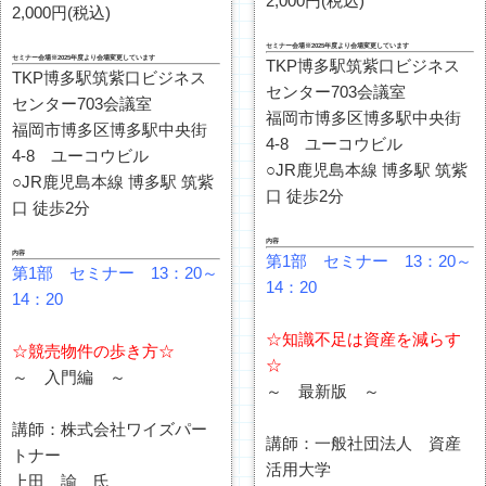
2,000円(税込)
2,000円(税込)
セミナー会場※2025年度より会場変更しています
セミナー会場※2025年度より会場変更しています
TKP博多駅筑紫口ビジネス
TKP博多駅筑紫口ビジネス
センター703会議室
センター703会議室
福岡市博多区博多駅中央街
福岡市博多区博多駅中央街
4-8 ユーコウビル
4-8 ユーコウビル
○JR鹿児島本線 博多駅 筑紫
○JR鹿児島本線 博多駅 筑紫
口 徒歩2分
口 徒歩2分
内容
内容
第1部 セミナー 13：20～
第1部 セミナー 13：20～
14：20
14：20
☆知識不足は資産を減らす
☆競売物件の歩き方☆
☆
～ 入門編 ～
～ 最新版 ～
講師：株式会社ワイズパー
講師：一般社団法人 資産
トナー
活用大学
上田 諭 氏