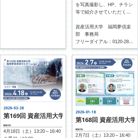
ずれかの方法でお申し込み
を写真撮影し、HP、チラシ
下さい。
等で紹介させていただく場
ご参加をお待ちしておりま
合がございます。
す。
不都合のある場合は、スタ
資産活用大学 福岡夢倶楽
ッフまでその旨お伝えくだ
部 事務局
さい。
フリーダイアル：0120-287-
430
ＦＡＸ：092-433-1178
インターネット：
http://fukuoka-
shisankatsuyou.com/contact/
2026-03-28
2026-01-18
第169回 資産活用大学 福岡夢倶楽部 開催のお
第168回 資産活用大
開催日時
開催日時
4月18日（土）13:20～16:40
2月7日（土）13:20～16:40