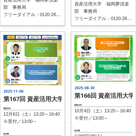
す。
不都合のある場合は、スタ
資産活用大学 福岡夢倶楽
ッフまでその旨お伝えくだ
部 事務局
ッフまでその旨お伝えくだ
部 事務局
さい。
フリーダイアル：0120-287-
さい。
フリーダイアル：0120-287-
430
430
ＦＡＸ：092-433-1178
ＦＡＸ：092-433-1178
インターネット：
インターネット：
http://fukuoka-
http://fukuoka-
shisankatsuyou.com/contact/
shisankatsuyou.com/contact/
2025-08-30
2025-11-06
第166回 資産活用大
第167回 資産活用大学 福岡夢倶楽部 開催のお
開催日時
開催日時
10月4日（土）13:20～16:40
12月6日（土）13:20～16:40
※受付／13:00～
※受付／13:00～
参加費
参加費