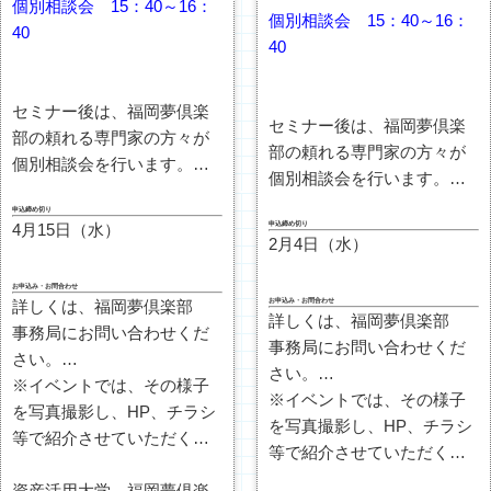
個別相談会 15：40～16：
個別相談会 15：40～16：
40
40
セミナー後は、福岡夢倶楽
セミナー後は、福岡夢倶楽
部の頼れる専門家の方々が
部の頼れる専門家の方々が
個別相談会を行います。
個別相談会を行います。
【
事前予約制
とさせて頂き
【
事前予約制
とさせて頂き
申込締め切り
ます。】
申込締め切り
4月15日（水）
ます。】
個別相談を御希望の場合
2月4日（水）
個別相談を御希望の場合
は、【
個別相談を希望する
は、【
個別相談を希望する
お申込み・お問合わせ
先生
】と【
相談内容
】を、
お申込み・お問合わせ
詳しくは、福岡夢倶楽部
先生
】と【
相談内容
】を、
詳しくは、福岡夢倶楽部
下記のいずれかの方法でお
事務局にお問い合わせくだ
下記のいずれかの方法でお
事務局にお問い合わせくだ
申込みをお願い致します。
さい。
申込みをお願い致します。
さい。
尚、参加の場合は下記のい
※イベントでは、その様子
尚、参加の場合は下記のい
※イベントでは、その様子
ずれかの方法でお申し込み
を写真撮影し、HP、チラシ
ずれかの方法でお申し込み
を写真撮影し、HP、チラシ
下さい。
等で紹介させていただく場
下さい。
等で紹介させていただく場
ご参加をお待ちしておりま
合がございます。
ご参加をお待ちしておりま
合がございます。
す。
不都合のある場合は、スタ
資産活用大学 福岡夢倶楽