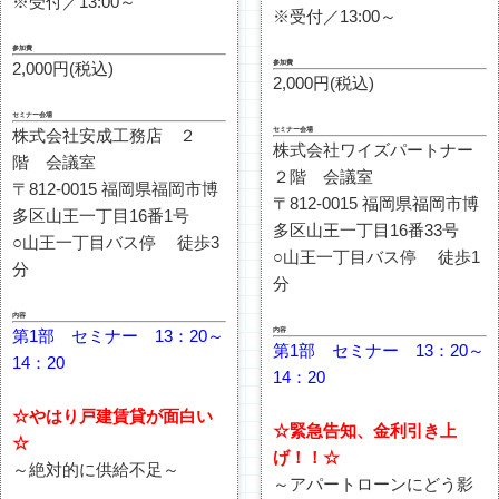
※受付／13:00～
※受付／13:00～
参加費
参加費
2,000円(税込)
2,000円(税込)
セミナー会場
セミナー会場
株式会社安成工務店 ２
株式会社ワイズパートナー
階 会議室
２階 会議室
〒812-0015 福岡県福岡市博
〒812-0015 福岡県福岡市博
多区山王一丁目16番1号
多区山王一丁目16番33号
○山王一丁目バス停 徒歩3
○山王一丁目バス停 徒歩1
分
分
内容
内容
第1部 セミナー 13：20～
第1部 セミナー 13：20～
14：20
14：20
☆やはり戸建賃貸が面白い
☆緊急告知、金利引き上
☆
げ！！☆
～絶対的に供給不足～
～アパートローンにどう影