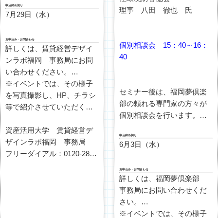
申込締め切り
ます。】
理事 八田 徹也 氏
7月29日（水）
個別相談を御希望の場合
は、【
個別相談を希望する
お申込み・お問合わせ
先生
】と【
相談内容
】を、
個別相談会 15：40～16：
詳しくは、賃貸経営デザイ
下記のいずれかの方法でお
40
ンラボ福岡 事務局にお問
申込みをお願い致します。
い合わせください。
尚、参加の場合は下記のい
※イベントでは、その様子
セミナー後は、福岡夢倶楽
ずれかの方法でお申し込み
を写真撮影し、HP、チラシ
部の頼れる専門家の方々が
下さい。
等で紹介させていただく場
個別相談会を行います。
ご参加をお待ちしておりま
合がございます。
【
事前予約制
とさせて頂き
す。
不都合のある場合は、スタ
資産活用大学 賃貸経営デ
申込締め切り
ます。】
ッフまでその旨お伝えくだ
ザインラボ福岡 事務局
6月3日（水）
個別相談を御希望の場合
さい。
フリーダイアル：0120-287-
は、【
個別相談を希望する
430
お申込み・お問合わせ
先生
】と【
相談内容
】を、
ＦＡＸ：092-433-1178
詳しくは、福岡夢倶楽部
下記のいずれかの方法でお
インターネット：
事務局にお問い合わせくだ
申込みをお願い致します。
http://fukuoka-
さい。
shisankatsuyou.com/contact/
尚、参加の場合は下記のい
※イベントでは、その様子