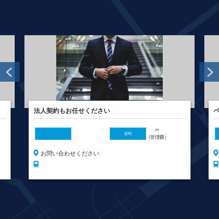
ペットOK物件あります
万円
万円
賃料
（管理費）
（管理費）
お問い合わせください