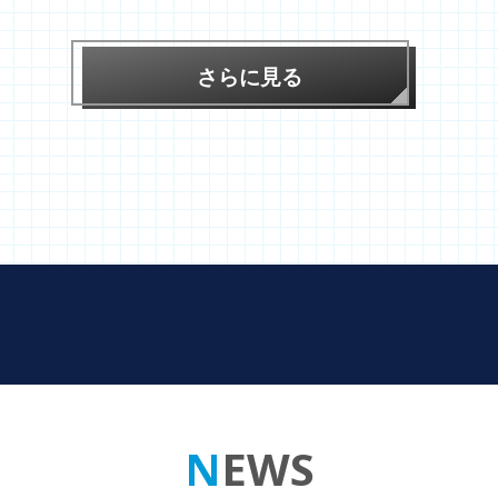
インターネット：
http://fukuoka-
http://fukuoka-
shisankatsuyou.com/contact/
shisankatsuyou.com/contact/
さらに見る
NEWS