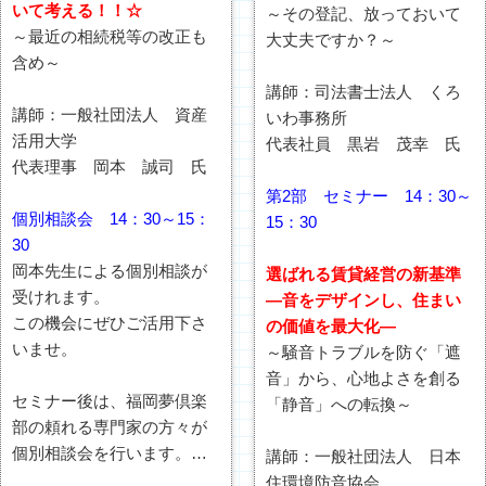
いて考える！！☆
～その登記、放っておいて
～最近の相続税等の改正も
大丈夫ですか？～
含め～
講師：司法書士法人 くろ
講師：一般社団法人 資産
いわ事務所
活用大学
代表社員 黒岩 茂幸 氏
代表理事 岡本 誠司 氏
第2部 セミナー 14：30～
個別相談会 14：30～15：
15：30
30
岡本先生による個別相談が
選ばれる賃貸経営の新基準
受けれます。
―音をデザインし、住まい
この機会にぜひご活用下さ
の価値を最大化―
いませ。
～騒音トラブルを防ぐ「遮
音」から、心地よさを創る
セミナー後は、福岡夢倶楽
「静音」への転換～
部の頼れる専門家の方々が
個別相談会を行います。
講師：一般社団法人 日本
【
事前予約制
とさせて頂き
住環境防音協会