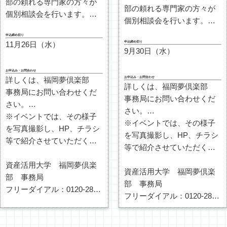
部の頼れる専門家の方々が
部の頼れる専門家の方々が
個別相談会を行います。
個別相談会を行います。
【
事前予約制
とさせて頂き
【
事前予約制
とさせて頂き
申込締め切り
ます。】
申込締め切り
11月26日（水）
ます。】
個別相談を御希望の場合
9月30日（水）
個別相談を御希望の場合
は、【
個別相談を希望する
は、【
個別相談を希望する
お申込み・お問合わせ
先生
】と【
相談内容
】を、
お申込み・お問合わせ
詳しくは、福岡夢倶楽部
先生
】と【
相談内容
】を、
詳しくは、福岡夢倶楽部
下記のいずれかの方法でお
事務局にお問い合わせくだ
下記のいずれかの方法でお
事務局にお問い合わせくだ
申込みをお願い致します。
さい。
申込みをお願い致します。
さい。
尚、参加の場合は下記のい
※イベントでは、その様子
尚、参加の場合は下記のい
※イベントでは、その様子
ずれかの方法でお申し込み
を写真撮影し、HP、チラシ
ずれかの方法でお申し込み
を写真撮影し、HP、チラシ
下さい。
等で紹介させていただく場
下さい。
等で紹介させていただく場
ご参加をお待ちしておりま
合がございます。
ご参加をお待ちしておりま
合がございます。
す。
不都合のある場合は、スタ
資産活用大学 福岡夢倶楽
す。
不都合のある場合は、スタ
資産活用大学 福岡夢倶楽
ッフまでその旨お伝えくだ
部 事務局
ッフまでその旨お伝えくだ
部 事務局
さい。
フリーダイアル：0120-287-
さい。
フリーダイアル：0120-287-
430
430
ＦＡＸ：092-433-1178
ＦＡＸ：092-433-1178
インターネット：