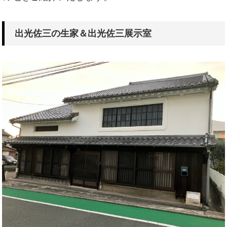
出光佐三の生家＆出光佐三展示室