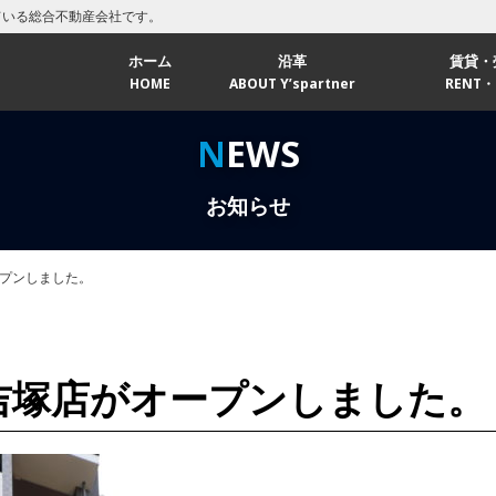
ている総合不動産会社です。
ホーム
沿革
賃貸・
HOME
ABOUT Y’spartner
RENT・
福岡エ
NEWS
北九州
お知らせ
プンしました。
吉塚店がオープンしました。