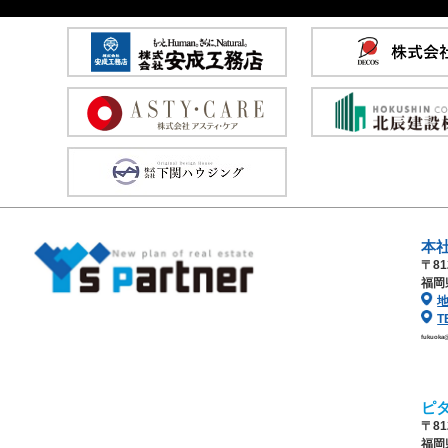
本
〒81
福岡
T
fukuoka
ピ
〒81
福岡