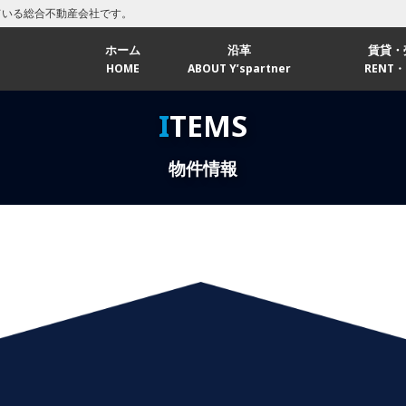
ている総合不動産会社です。
ホーム
沿革
賃貸・
HOME
ABOUT Y’spartner
RENT・
福岡エ
ITEMS
北九州
物件情報