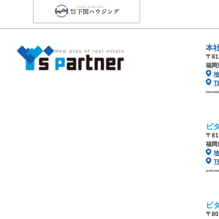
本
〒81
福岡
T
fukuoka
ピ
〒81
福岡
T
yoshizu
ピ
〒80