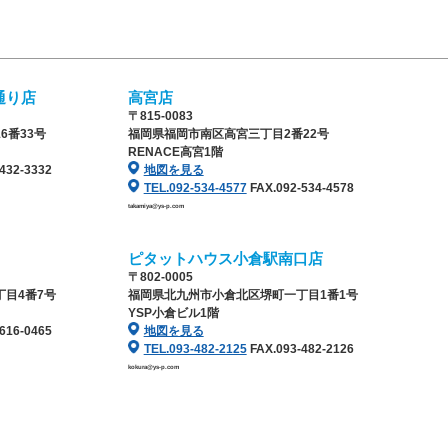
通り店
高宮店
〒815-0083
6番33号
福岡県福岡市南区高宮三丁目2番22号
RENACE高宮1階
432-3332
地図を見る
TEL.092-534-4577
FAX.092-534-4578
takamiya@ys-p.com
ピタットハウス小倉駅南口店
〒802-0005
目4番7号
福岡県北九州市小倉北区堺町一丁目1番1号
YSP小倉ビル1階
616-0465
地図を見る
TEL.093-482-2125
FAX.093-482-2126
kokura@ys-p.com